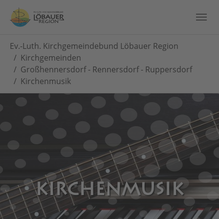
Skip to main content
You are here:
Ev.-Luth. Kirchgemeindebund Löbauer Region
Kirchgemeinden
Großhennersdorf - Rennersdorf - Ruppersdorf
Kirchenmusik
KIRCHENMUSIK