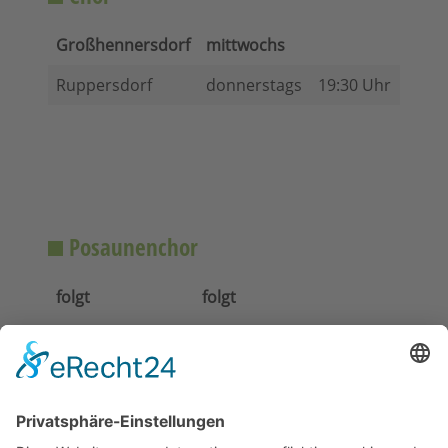
Großhennersdorf
mittwochs
Ruppersdorf
donnerstags
19:30 Uhr
Posaunenchor
folgt
folgt
Home