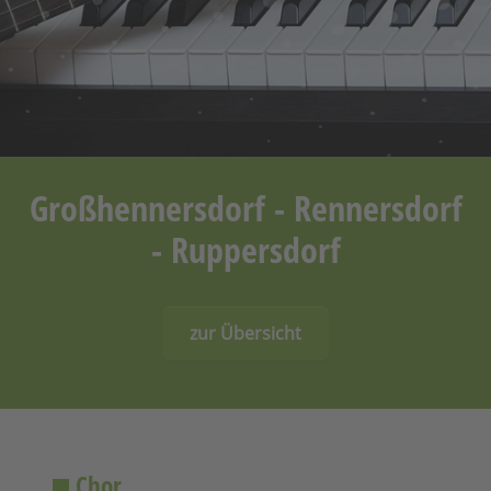
Großhennersdorf - Rennersdorf
- Ruppersdorf
zur Übersicht
Chor