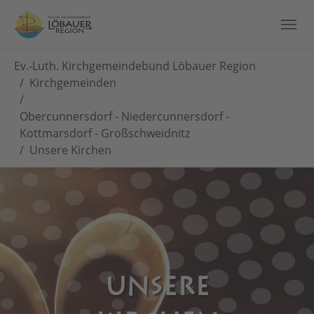
Skip to main content
You are here:
Ev.-Luth. Kirchgemeindebund Löbauer Region
Kirchgemeinden
Obercunnersdorf - Niedercunnersdorf -
Kottmarsdorf - Großschweidnitz
Unsere Kirchen
UNSERE