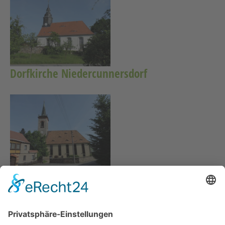
Dorfkirche Niedercunnersdorf
Dorfkirche Kottmarsdorf
Home