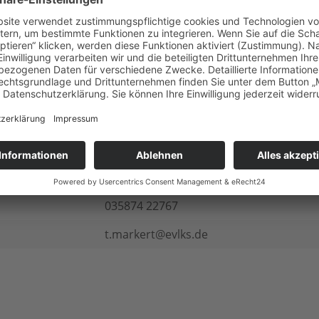
zur Übersicht
nach Vereinbarung
035874 22767
t.markert@evlks.de