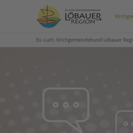
Kirchg
Skip to main content
You are here:
Ev.-Luth. Kirchgemeindebund Löbauer Reg