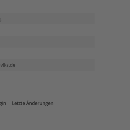
g
vlks.de
gin
Letzte Änderungen