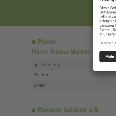
Pfarrer
Pfarrer Thomas Markert
Sprechzeiten:
Telefon:
E-Mail:
Pfarramt Sohland a.R.